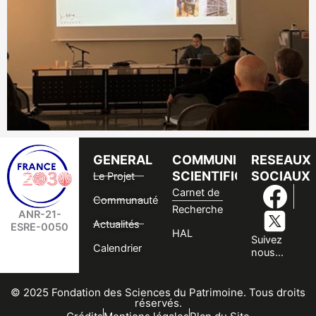
GENERAL
COMMUNICATION
RESEAUX
SCIENTIFIQUES
SOCIAUX
Le Projet
Carnet de
Communauté
Recherche
ANR-21-
Actualités
ESRE-0050
HAL
Suivez
Calendrier
nous...
© 2025 Fondation des Sciences du Patrimoine. Tous droits
réservés.